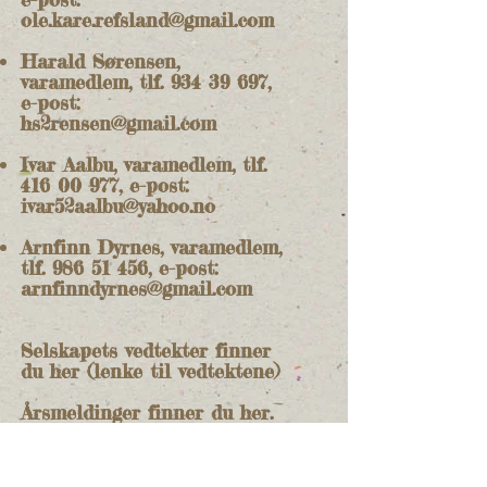
ole.kare.refsland@gmail.com
Harald Sørensen,
varamedlem, tlf.
934 39 697
,
e-post:
hs2rensen@gmail.com
Ivar Aalbu, varamedlem, tlf.
416 00 977
, e-post:
ivar52aalbu@yahoo.no
Arnfinn Dyrnes, varamedlem,
tlf.
986 51 456
, e-post:
arnfinndyrnes@gmail.com
Selskapets vedtekter finner
du her (lenke til vedtektene)
Årsmeldinger finner du her.
(lenke til årsmeldinger)